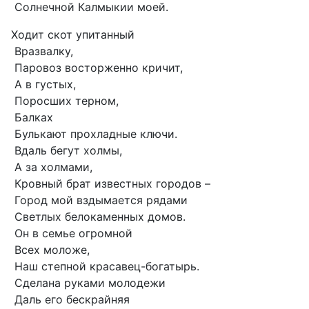
Солнечной Калмыкии моей.
Ходит скот упитанный
Вразвалку,
Паровоз восторженно кричит,
А в густых,
Поросших терном,
Балках
Булькают прохладные ключи.
Вдаль бегут холмы,
А за холмами,
Кровный брат известных городов –
Город мой вздымается рядами
Светлых белокаменных домов.
Он в семье огромной
Всех моложе,
Наш степной красавец-богатырь.
Сделана руками молодежи
Даль его бескрайняя