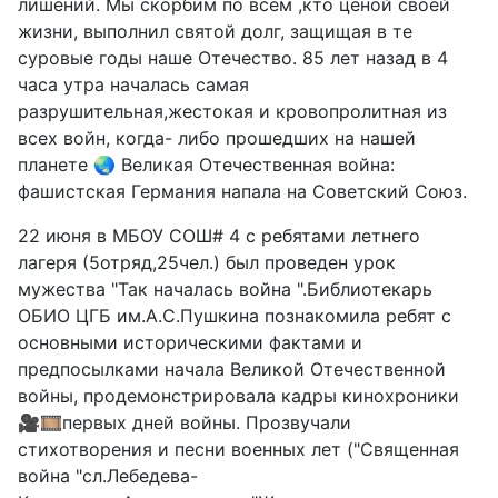
лишений. Мы скорбим по всем ,кто ценой своей
жизни, выполнил святой долг, защищая в те
суровые годы наше Отечество. 85 лет назад в 4
часа утра началась самая
разрушительная,жестокая и кровопролитная из
всех войн, когда- либо прошедших на нашей
планете 🌏 Великая Отечественная война:
фашистская Германия напала на Советский Союз.
22 июня в МБОУ СОШ# 4 с ребятами летнего
лагеря (5отряд,25чел.) был проведен урок
мужества "Так началась война ".Библиотекарь
ОБИО ЦГБ им.А.С.Пушкина познакомила ребят с
основными историческими фактами и
предпосылками начала Великой Отечественной
войны, продемонстрировала кадры кинохроники
🎥🎞первых дней войны. Прозвучали
стихотворения и песни военных лет ("Священная
война "сл.Лебедева-