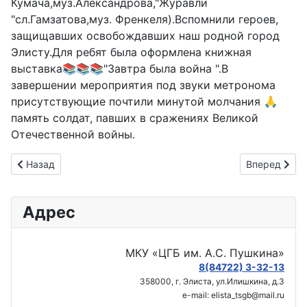
Кумача,муз.Александрова,"Журавли
"сл.Гамзатова,муз. Френкеля).Вспомнили героев,
защищавших освобождавших наш родной город
Элисту.Для ребят была оформлена книжная
выставка📚📚📚"Завтра была война ".В
завершении мероприятия под звуки метронома
присутствующие почтили минутой молчания 🙏
память солдат, павших в сражениях Великой
Отечественной войны.
Предыдущий: громкие чтения «Поселите дома сказку».
Следующий: 
Назад
Вперед
Адрес
МКУ «ЦГБ им. А.С. Пушкина»
8(84722) 3-32-13
358000, г. Элиста, ул.Илишкина, д.3
e-mail: elista_tsgb@mail.ru