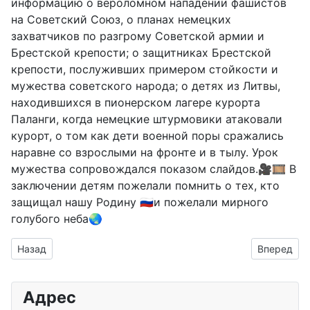
информацию о вероломном нападении фашистов
на Советский Союз, о планах немецких
захватчиков по разгрому Советской армии и
Брестской крепости; о защитниках Брестской
крепости, послуживших примером стойкости и
мужества советского народа; о детях из Литвы,
находившихся в пионерском лагере курорта
Паланги, когда немецкие штурмовики атаковали
курорт, о том как дети военной поры сражались
наравне со взрослыми на фронте и в тылу. Урок
мужества сопровождался показом слайдов.🎥🎞 В
заключении детям пожелали помнить о тех, кто
защищал нашу Родину 🇷🇺и пожелали мирного
голубого неба🌏
Предыдущий: Час памяти "Осталось хрупкое мгновение до 
Следующий
Назад
Вперед
Адрес