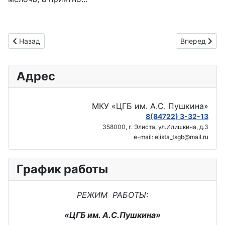
Предыдущий: книжная выставка 📚«Книга. Лето. Сто фантаз
Следующий: 
Назад
Вперед
Адрес
МКУ «ЦГБ им. А.С. Пушкина»
8(84722) 3-32-13
358000, г. Элиста, ул.Илишкина, д.3
e-mail: elista_tsgb@mail.ru
График работы
РЕЖИМ РАБОТЫ:
«ЦГБ им. А.С.Пушкина»